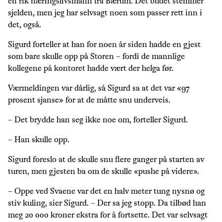
en rik næringslivsmann fra Bærum. Det bildet stemmer
sjelden, men jeg har selvsagt noen som passer rett inn i
det, også.
Sigurd forteller at han for noen år siden hadde en gjest
som bare skulle opp på Storen – fordi de mannlige
kollegene på kontoret hadde vært der helga før.
Værmeldingen var dårlig, så Sigurd sa at det var «97
prosent sjanse» for at de måtte snu underveis.
– Det brydde han seg ikke noe om, forteller Sigurd.
– Han skulle opp.
Sigurd foreslo at de skulle snu flere ganger på starten av
turen, men gjesten ba om de skulle «pushe på videre».
– Oppe ved Svaene var det en halv meter tung nysnø og
stiv kuling, sier Sigurd. – Der sa jeg stopp. Da tilbød han
meg 20 000 kroner ekstra for å fortsette. Det var selvsagt