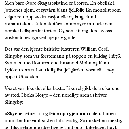
Men bare Store Skagastølstind er Storen. En obelisk i
jotnenes hjem, et fyrtårn blant fjellfolk. En monolitt som
stiger rett opp av det rasjonelle og langt inn i
romantikken. Et klokketårn som ringer inn hele den
norske fjellsporthistorien. Og som stadig flere av oss
ønsker å bestige ved hjelp av guide.
Det var den kjente britiske klatreren William Cecil
Slingsby som var førstemann på toppen en julidag i 1876.
Sammen med kameratene Emanuel Mohn og Knut
Lykken startet han tidlig fra fjellgården Vormeli – høyt
oppe i Utladalen.
Været var ikke det aller beste. Likevel gikk de tre karene
av sted. I boka Norge – den nordlige arena skriver
Slingsby:
«Skyene tetnet til og feide opp gjennom dalen. I noen
minutter forsvant sikten fullstendig. Så dukket en mektig
og tilsynelatende ubestigelig tind opp i tåkehavet høyt