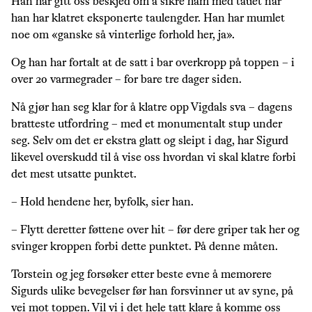
Han har gitt oss beskjed om å sikre ham med tauet når
han har klatret eksponerte taulengder. Han har mumlet
noe om «ganske så vinterlige forhold her, ja».
Og han har fortalt at de satt i bar overkropp på toppen – i
over 20 varmegrader – for bare tre dager siden.
Nå gjør han seg klar for å klatre opp Vigdals sva – dagens
bratteste utfordring – med et monumentalt stup under
seg. Selv om det er ekstra glatt og sleipt i dag, har Sigurd
likevel overskudd til å vise oss hvordan vi skal klatre forbi
det mest utsatte punktet.
– Hold hendene her, byfolk, sier han.
– Flytt deretter føttene over hit – før dere griper tak her og
svinger kroppen forbi dette punktet. På denne måten.
Torstein og jeg forsøker etter beste evne å memorere
Sigurds ulike bevegelser før han forsvinner ut av syne, på
vei mot toppen. Vil vi i det hele tatt klare å komme oss