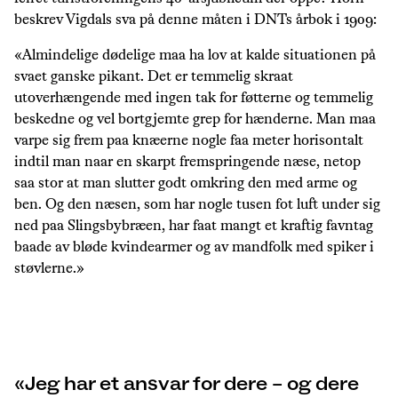
beskrev Vigdals sva på denne måten i DNTs årbok i 1909:
«Almindelige dødelige maa ha lov at kalde situationen på
svaet ganske pikant. Det er temmelig skraat
utoverhængende med ingen tak for føtterne og temmelig
beskedne og vel bortgjemte grep for hænderne. Man maa
varpe sig frem paa knæerne nogle faa meter horisontalt
indtil man naar en skarpt fremspringende næse, netop
saa stor at man slutter godt omkring den med arme og
ben. Og den næsen, som har nogle tusen fot luft under sig
ned paa Slingsbybræen, har faat mangt et kraftig favntag
baade av bløde kvindearmer og av mandfolk med spiker i
støvlerne.»
Jeg har et ansvar for dere – og dere