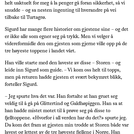
helt uaktuelt for meg å la penger gå foran sikkerhet, så vi
snudde – og sa nesten ingenting til hverandre på vei
tilbake til Turtagrø.
Sigurd har mange flere historier om gjestene sine – og det
er ikke alle som egner seg på trykk. Men vi velger å
videreformidle den om gjesten som gjerne ville opp på de
tre høyeste toppene i landet vårt.
Han ville starte med den laveste av disse – Storen – og
leide inn Sigurd som guide. – Vi kom oss helt til topps,
men på returen hadde gjesten et svært bekymret blikk,
forteller Sigurd.
– Jeg spurte hva det var. Han fortalte at han gruet seg
veldig til å gå på Glittertind og Galdhøpiggen. Han sa at
han hadde mistet motet til å prøve seg på disse to
fjelltoppene. «Hvorfor i all verden har du det?» spurte jeg.
Da kom det fram at gjesten min trodde at Storen både var
lavest og lettest av de tre høyeste fjellene i Norge. Han