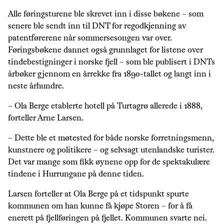
Alle føringsturene ble skrevet inn i disse bøkene – som
senere ble sendt inn til DNT for regodkjenning av
patentførerene når sommersesongen var over.
Føringsbøkene dannet også grunnlaget for listene over
tindebestigninger i norske fjell – som ble publisert i DNTs
årbøker gjennom en årrekke fra 1890-tallet og langt inn i
neste århundre.
– Ola Berge etablerte hotell på Turtagrø allerede i 1888,
forteller Arne Larsen.
– Dette ble et møtested for både norske forretningsmenn,
kunstnere og politikere – og selvsagt utenlandske turister.
Det var mange som fikk øynene opp for de spektakulære
tindene i Hurrungane på denne tiden.
Larsen forteller at Ola Berge på et tidspunkt spurte
kommunen om han kunne få kjøpe Storen – for å få
enerett på fjellføringen på fjellet. Kommunen svarte nei.