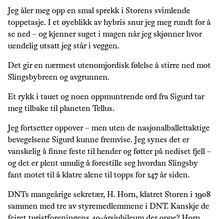
Jeg åler meg opp en smal sprekk i Storens svimlende
toppetasje. I et øyeblikk av hybris snur jeg meg rundt for å
se ned – og kjenner suget i magen når jeg skjønner hvor
uendelig utsatt jeg står i veggen.
Det gir en nærmest utenomjordisk følelse å stirre ned mot
Slingsbybreen og avgrunnen.
Et rykk i tauet og noen oppmuntrende ord fra Sigurd tar
meg tilbake til planeten Tellus.
Jeg fortsetter oppover – men uten de nasjonalballettaktige
bevegelsene Sigurd kunne fremvise. Jeg synes det er
vanskelig å finne feste til hender og føtter på nediset fjell –
og det er plent umulig å forestille seg hvordan Slingsby
fant motet til å klatre alene til topps for 147 år siden.
DNTs mangeårige sekretær, H. Horn, klatret Storen i 1908
sammen med tre av styremedlemmene i DNT. Kanskje de
feiret turistforeningens 40-årsjubileum der oppe? Horn