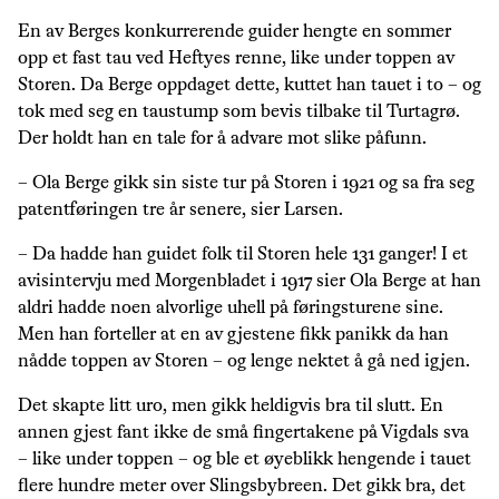
En av Berges konkurrerende guider hengte en sommer
opp et fast tau ved Heftyes renne, like under toppen av
Storen. Da Berge oppdaget dette, kuttet han tauet i to – og
tok med seg en taustump som bevis tilbake til Turtagrø.
Der holdt han en tale for å advare mot slike påfunn.
– Ola Berge gikk sin siste tur på Storen i 1921 og sa fra seg
patentføringen tre år senere, sier Larsen.
– Da hadde han guidet folk til Storen hele 131 ganger! I et
avisintervju med Morgenbladet i 1917 sier Ola Berge at han
aldri hadde noen alvorlige uhell på føringsturene sine.
Men han forteller at en av gjestene fikk panikk da han
nådde toppen av Storen – og lenge nektet å gå ned igjen.
Det skapte litt uro, men gikk heldigvis bra til slutt. En
annen gjest fant ikke de små fingertakene på Vigdals sva
– like under toppen – og ble et øyeblikk hengende i tauet
flere hundre meter over Slingsbybreen. Det gikk bra, det