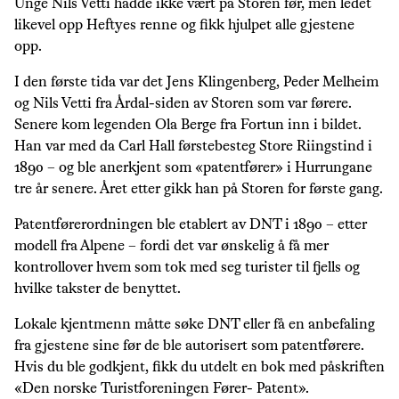
Unge Nils Vetti hadde ikke vært på Storen før, men ledet
likevel opp Heftyes renne og fikk hjulpet alle gjestene
opp.
I den første tida var det Jens Klingenberg, Peder Melheim
og Nils Vetti fra Årdal-siden av Storen som var førere.
Senere kom legenden Ola Berge fra Fortun inn i bildet.
Han var med da Carl Hall førstebesteg Store Riingstind i
1890 – og ble anerkjent som «patentfører» i Hurrungane
tre år senere. Året etter gikk han på Storen for første gang.
Patentførerordningen ble etablert av DNT i 1890 – etter
modell fra Alpene – fordi det var ønskelig å få mer
kontrollover hvem som tok med seg turister til fjells og
hvilke takster de benyttet.
Lokale kjentmenn måtte søke DNT eller få en anbefaling
fra gjestene sine før de ble autorisert som patentførere.
Hvis du ble godkjent, fikk du utdelt en bok med påskriften
«Den norske Turistforeningen Fører- Patent».