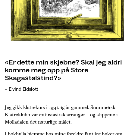
Er dette min skjebne? Skal jeg aldri
komme meg opp på Store
Skagastølstind?
– Eivind Eidslott
Jeg gikk klatrekurs i 1991. 15 år gammel. Sunnmørsk
Klatreklubb var entusiastisk arrangør – og klippene i
Molladalen det naturlige målet.
I bokhylla hjemme hos mine foreldre fant jeg bøker om