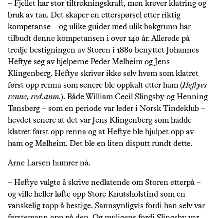
– Fjellet har stor tiltrekningskraft, men krever klatring og
bruk av tau. Det skaper en etterspørsel etter riktig
kompetanse – og ulike guider med ulik bakgrunn har
tilbudt denne kompetansen i over 140 år. Allerede på
tredje bestigningen av Storen i 1880 benyttet Johannes
Heftye seg av hjelperne Peder Melheim og Jens
Klingenberg. Heftye skriver ikke selv hvem som klatret
først opp renna som senere ble oppkalt etter ham (
Heftyes
renne, red.anm.
). Både William Cecil Slingsby og Henning
Tønsberg – som en periode var leder i Norsk Tindeklub –
hevdet senere at det var Jens Klingenberg som hadde
klatret først opp renna og at Heftye ble hjulpet opp av
ham og Melheim. Det ble en liten disputt rundt dette.
Arne Larsen humrer nå.
– Heftye valgte å skrive nedlatende om Storen etterpå –
og ville heller løfte opp Store Knutsholstind som en
vanskelig topp å bestige. Sannsynligvis fordi han selv var
førstemann opp på den. Og muligens fordi Slingsby var