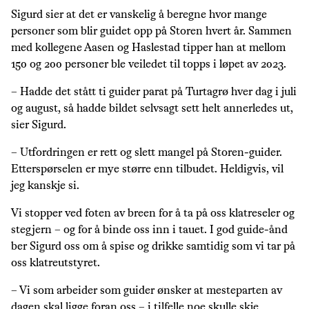
Sigurd sier at det er vanskelig å beregne hvor mange
personer som blir guidet opp på Storen hvert år. Sammen
med kollegene Aasen og Haslestad tipper han at mellom
150 og 200 personer ble veiledet til topps i løpet av 2023.
– Hadde det stått ti guider parat på Turtagrø hver dag i juli
og august, så hadde bildet selvsagt sett helt annerledes ut,
sier Sigurd.
– Utfordringen er rett og slett mangel på Storen-guider.
Etterspørselen er mye større enn tilbudet. Heldigvis, vil
jeg kanskje si.
Vi stopper ved foten av breen for å ta på oss klatreseler og
stegjern – og for å binde oss inn i tauet. I god guide-ånd
ber Sigurd oss om å spise og drikke samtidig som vi tar på
oss klatreutstyret.
– Vi som arbeider som guider ønsker at mesteparten av
dagen skal ligge foran oss – i tilfelle noe skulle skje