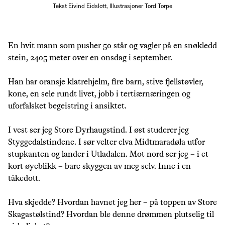
Tekst
Eivind Eidslott, Illustrasjoner Tord Torpe
En hvit mann som pusher 50 står og vagler på en snøkledd
stein, 2405 meter over en onsdag i september.
Han har oransje klatrehjelm, fire barn, stive fjellstøvler,
kone, en sele rundt livet, jobb i tertiærnæringen og
uforfalsket begeistring i ansiktet.
I vest ser jeg Store Dyrhaugstind. I øst studerer jeg
Styggedalstindene. I sør velter elva Midtmaradøla utfor
stupkanten og lander i Utladalen. Mot nord ser jeg – i et
kort øyeblikk – bare skyggen av meg selv. Inne i en
tåkedott.
Hva skjedde? Hvordan havnet jeg her – på toppen av Store
Skagastølstind? Hvordan ble denne drømmen plutselig til