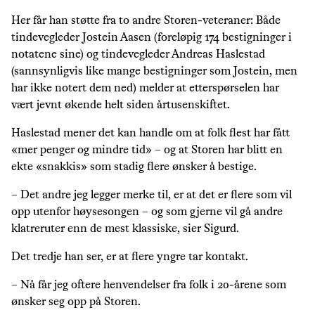
Her får han støtte fra to andre Storen-veteraner: Både
tindevegleder Jostein Aasen (foreløpig 174 bestigninger i
notatene sine) og tindevegleder Andreas Haslestad
(sannsynligvis like mange bestigninger som Jostein, men
har ikke notert dem ned) melder at etterspørselen har
vært jevnt økende helt siden årtusenskiftet.
Haslestad mener det kan handle om at folk flest har fått
«mer penger og mindre tid» – og at Storen har blitt en
ekte «snakkis» som stadig flere ønsker å bestige.
– Det andre jeg legger merke til, er at det er flere som vil
opp utenfor høysesongen – og som gjerne vil gå andre
klatreruter enn de mest klassiske, sier Sigurd.
Det tredje han ser, er at flere yngre tar kontakt.
– Nå får jeg oftere henvendelser fra folk i 20-årene som
ønsker seg opp på Storen.