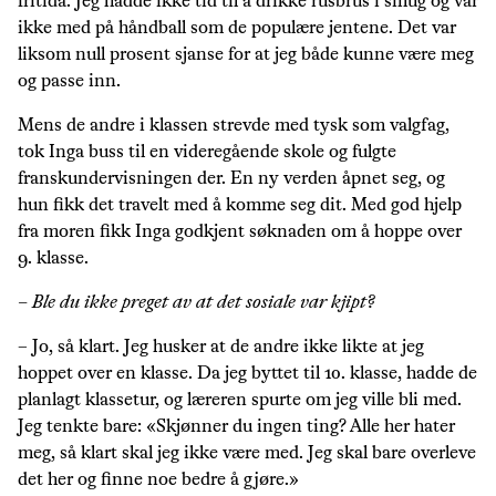
fritida. Jeg hadde ikke tid til å drikke rusbrus i smug og var
ikke med på håndball som de populære jentene. Det var
liksom null prosent sjanse for at jeg både kunne være meg
og passe inn.
Mens de andre i klassen strevde med tysk som valgfag,
tok Inga buss til en videregående skole og fulgte
franskundervisningen der. En ny verden åpnet seg, og
hun fikk det travelt med å komme seg dit. Med god hjelp
fra moren fikk Inga godkjent søknaden om å hoppe over
9. klasse.
– Ble du ikke preget av at det sosiale var kjipt?
– Jo, så klart. Jeg husker at de andre ikke likte at jeg
hoppet over en klasse. Da jeg byttet til 10. klasse, hadde de
planlagt klassetur, og læreren spurte om jeg ville bli med.
Jeg tenkte bare: «Skjønner du ingen ting? Alle her hater
meg, så klart skal jeg ikke være med. Jeg skal bare overleve
det her og finne noe bedre å gjøre.»