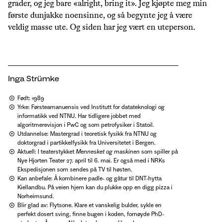
grader, og jeg bare «alright, bring it». Jeg kjøpte meg min
første dunjakke noensinne, og så begynte jeg å være
veldig masse ute. Og siden har jeg vært en uteperson.
Inga Strümke
Født: 1989
Yrke: Førsteamanuensis ved Institutt for datateknologi og
informatikk ved NTNU. Har tidligere jobbet med
algoritmerevisjon i PwC og som petrofysiker i Statoil.
Utdannelse: Mastergrad i teoretisk fysikk fra NTNU og
doktorgrad i partikkelfysikk fra Universitetet i Bergen.
Aktuell: I teaterstykket
Mennesket og maskinen
som spiller på
Nye Hjorten Teater 27. april til 6. mai. Er også med i NRKs
Ekspedisjonen som sendes på TV til høsten.
Kan anbefale: Å kombinere padle- og gåtur til DNT-hytta
Kiellandbu. På veien hjem kan du plukke opp en digg pizza i
Norheimsund.
Blir glad av: Flytsone. Klare et vanskelig bulder, sykle en
perfekt dosert sving, finne bugen i koden, fornøyde PhD-