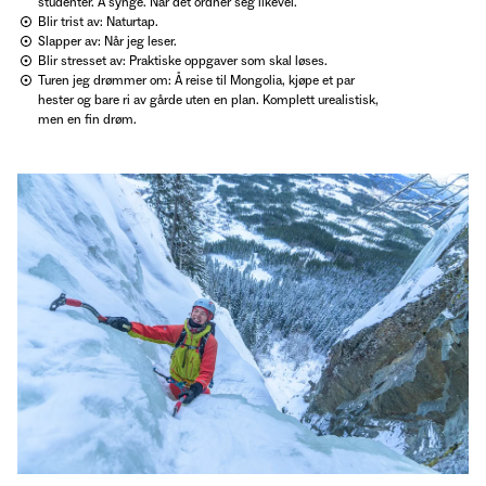
studenter. Å synge. Når det ordner seg likevel.
Blir trist av: Naturtap.
Slapper av: Når jeg leser.
Blir stresset av: Praktiske oppgaver som skal løses.
Turen jeg drømmer om: Å reise til Mongolia, kjøpe et par
hester og bare ri av gårde uten en plan. Komplett urealistisk,
men en fin drøm.