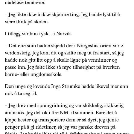
nådeløse tenårene.
– Jeg likte ikke å ikke skjønne ting. Jeg hadde lyst til å
være flink på skolen.
I tillegg var hun tysk – i Narvik.
– Det ene som hadde skjedd der i Norgeshistorien var 2.
verdenskrig. Jeg kom dit og skilte meg ut fra start, så jeg
hadde nok gitt litt opp å skulle ligne på venninner og
passe inn. Jeg følte ikke så mye tilhørighet på hverken
barne- eller ungdomsskole.
Den unge og lovende Inga Strümke hadde likevel mer enn
nok å ta seg til.
– Jeg drev med sprangridning og var skikkelig, skikkelig
ambisiøs. Jeg deltok i fire NM til sammen. Bare det å
kjøpe hester og transportere dem er så dyrt, jeg tjente
penger på å gi ridetimer, så jeg var ganske dreven på