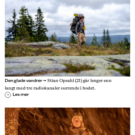
Den glade vandrer
Stian Opsahl (21) går lenger enn
langt med tre radiokanaler surrende i hodet.
Les mer
Uteliggeren