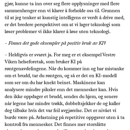
gjør, kunne ta inn over seg flere opplysninger med flere
sammenhenger enn vi klarer å forholde oss til. Grunnen
til at jeg tenker at kunstig intelligens er verdt å drive med,
er det bredere perspektivet om at vi lager teknologi som
løser problemer vi ikke klarer å løse uten teknologi.
– Finnes det gode eksempler på positiv bruk av KI?
– Heldigvis er svaret ja. For meg er et eksempel Vestre
Viken helseforetak, som bruker KI på
røntgenavdelingene. Når du kommer inn og har mistanke
om et brudd, tar du røntgen, og så er det en KI-modell
som ser om du har knekt beinet. Maskinene kan
analysere mindre piksler enn det mennesker kan. Hvis
den ikke oppdager et brudd, sendes du hjem, og senere
når legene har mindre trøkk, dobbeltsjekker de og kaller
deg tilbake hvis det var feil avgjørelse. Det er nivået vi
burde være på. Avlastning på repetitive oppgaver uten å ta
kontroll fra mennesker. Det finnes mer storslåtte