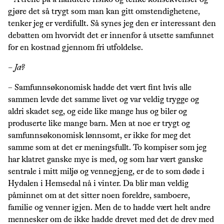
– Å trene på å håndtere risiko og tenke konsekvenser og
gjøre det så trygt som man kan gitt omstendighetene,
tenker jeg er verdifullt. Så synes jeg den er interessant den
debatten om hvorvidt det er innenfor å utsette samfunnet
for en kostnad gjennom fri utfoldelse.
– Ja?
– Samfunnsøkonomisk hadde det vært fint hvis alle
sammen levde det samme livet og var veldig trygge og
aldri skadet seg, og eide like mange hus og biler og
produserte like mange barn. Men at noe er trygt og
samfunnsøkonomisk lønnsomt, er ikke for meg det
samme som at det er meningsfullt. To kompiser som jeg
har klatret ganske mye is med, og som har vært ganske
sentrale i mitt miljø og vennegjeng, er de to som døde i
Hydalen i Hemsedal nå i vinter. Da blir man veldig
påminnet om at det sitter noen foreldre, samboere,
familie og venner igjen. Men de to hadde vært helt andre
mennesker om de ikke hadde drevet med det de drev med