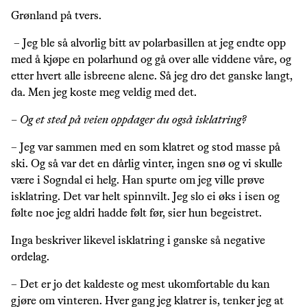
Grønland på tvers.
– Jeg ble så alvorlig bitt av polarbasillen at jeg endte opp
med å kjøpe en polarhund og gå over alle viddene våre, og
etter hvert alle isbreene alene. Så jeg dro det ganske langt,
da. Men jeg koste meg veldig med det.
– Og et sted på veien oppdager du også isklatring?
– Jeg var sammen med en som klatret og stod masse på
ski. Og så var det en dårlig vinter, ingen snø og vi skulle
være i Sogndal ei helg. Han spurte om jeg ville prøve
isklatring. Det var helt spinnvilt. Jeg slo ei øks i isen og
følte noe jeg aldri hadde følt før, sier hun begeistret.
Inga beskriver likevel isklatring i ganske så negative
ordelag.
– Det er jo det kaldeste og mest ukomfortable du kan
gjøre om vinteren. Hver gang jeg klatrer is, tenker jeg at