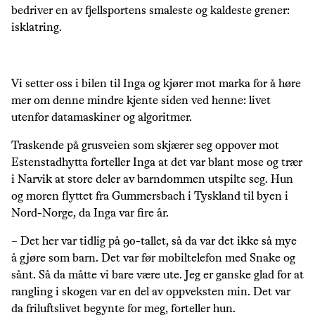
bedriver en av fjellsportens smaleste og kaldeste grener:
isklatring.
Vi setter oss i bilen til Inga og kjører mot marka for å høre
mer om denne mindre kjente siden ved henne: livet
utenfor datamaskiner og algoritmer.
Traskende på grusveien som skjærer seg oppover mot
Estenstadhytta forteller Inga at det var blant mose og trær
i Narvik at store deler av barndommen utspilte seg. Hun
og moren flyttet fra Gummersbach i Tyskland til byen i
Nord-Norge, da Inga var fire år.
– Det her var tidlig på 90-tallet, så da var det ikke så mye
å gjøre som barn. Det var før mobiltelefon med Snake og
sånt. Så da måtte vi bare være ute. Jeg er ganske glad for at
rangling i skogen var en del av oppveksten min. Det var
da friluftslivet begynte for meg, forteller hun.