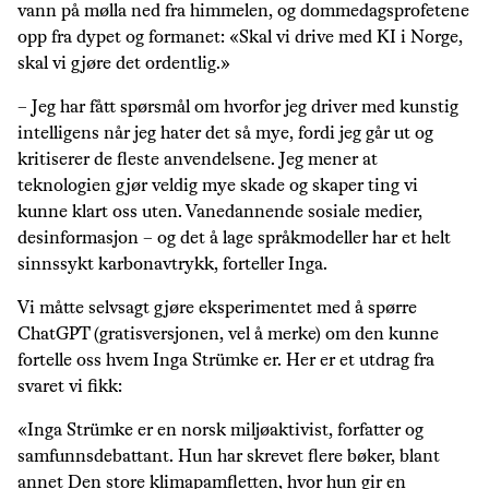
vann på mølla ned fra himmelen, og dommedagsprofetene
opp fra dypet og formanet: «Skal vi drive med KI i Norge,
skal vi gjøre det ordentlig.»
– Jeg har fått spørsmål om hvorfor jeg driver med kunstig
intelligens når jeg hater det så mye, fordi jeg går ut og
kritiserer de fleste anvendelsene. Jeg mener at
teknologien gjør veldig mye skade og skaper ting vi
kunne klart oss uten. Vanedannende sosiale medier,
desinformasjon – og det å lage språkmodeller har et helt
sinnssykt karbonavtrykk, forteller Inga.
Vi måtte selvsagt gjøre eksperimentet med å spørre
ChatGPT (gratisversjonen, vel å merke) om den kunne
fortelle oss hvem Inga Strümke er. Her er et utdrag fra
svaret vi fikk:
«Inga Strümke er en norsk miljøaktivist, forfatter og
samfunnsdebattant. Hun har skrevet flere bøker, blant
annet Den store klimapamfletten, hvor hun gir en