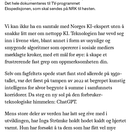
Det hele dokumenteres til TV-programmet
Ekspedisjonen, som skal sendes på NRK til høsten.
Vi kan ikke ha en samtale med Norges KI-ekspert uten å
snakke litt mer om nettopp KI. Teknologien har vevd seg
inn i livene våre, blant annet i form av usynlige og
smygende algoritmer som opererer i sosiale mediers
mørklagte kroker, med ett mål for øye: å skape et
frustrerende fast grep om oppmerksomheten din.
Selv om fagfeltets spede start fant sted allerede på 1950-
tallet, var det først på tampen av 2022 at begrepet kunstig
intelligens for alvor begynte å summe i samfunnets
korridorer. Da steg en ny sol på den forbruker-
teknologiske himmelen: ChatGPT.
Mens store deler av verden har latt seg rive med i
utviklingen, har Inga Strümke holdt hodet kaldt og hjertet
varmt. Hun har forsøkt å ta dem som har fått vel mye