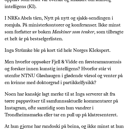
opphav som brått var overalt og snakket om kunstig
intelligens (KI).
I NRKs Abels tårn, Nytt på nytt og sjakk-sendingen i
romjula. På ministerkontorer og konferanser. Ikke minst
som forfatter av boken
Maskiner som tenker
, som tilbragte
et helt år på bestselgerlisten.
Inga Strümke ble på kort tid hele Norges KIekspert.
Men hvorfor oppsøker Fjell & Vidde en førsteamanuensis
og forsker innen kunstig intelligens? Hvorfor står vi
utenfor NTNU Gløshaugen i glødende vårsol og venter på
en kvinne med doktorgrad i partikkelfysikk?
Noen har kanskje lagt merke til at Inga serverer alt fra
tørre pappavitser til samfunnsaktuelle kommentarer på
Instagram, ofte samtidig som hun vandrer i
Trondheimsmarka eller tar en pull up på klatresenteret.
At hun gjerne har randoski på beina, og ikke minst at hun