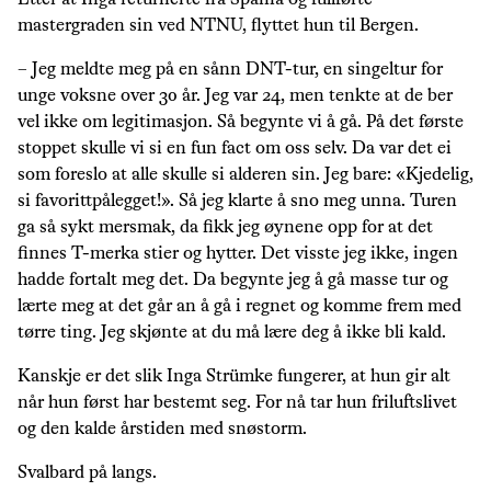
Etter at Inga returnerte fra Spania og fullførte
mastergraden sin ved NTNU, flyttet hun til Bergen.
– Jeg meldte meg på en sånn DNT-tur, en singeltur for
unge voksne over 30 år. Jeg var 24, men tenkte at de ber
vel ikke om legitimasjon. Så begynte vi å gå. På det første
stoppet skulle vi si en fun fact om oss selv. Da var det ei
som foreslo at alle skulle si alderen sin. Jeg bare: «Kjedelig,
si favorittpålegget!». Så jeg klarte å sno meg unna. Turen
ga så sykt mersmak, da fikk jeg øynene opp for at det
finnes T-merka stier og hytter. Det visste jeg ikke, ingen
hadde fortalt meg det. Da begynte jeg å gå masse tur og
lærte meg at det går an å gå i regnet og komme frem med
tørre ting. Jeg skjønte at du må lære deg å ikke bli kald.
Kanskje er det slik Inga Strümke fungerer, at hun gir alt
når hun først har bestemt seg. For nå tar hun friluftslivet
og den kalde årstiden med snøstorm.
Svalbard på langs.