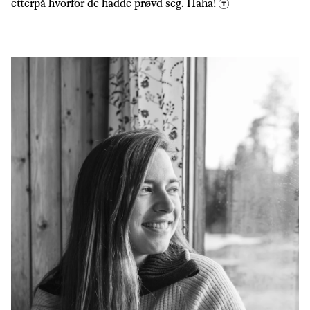
etterpå hvorfor de hadde prøvd seg. Haha!