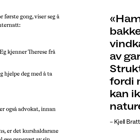
Hamn
første gong, viser seg å
nternatt:
bakke
vindk
Eg kjenner Therese frå
av gar
Strukt
g hjelpe deg med å ta
fordi 
kan i
natur
g er også advokat, innan
– Kjell Brat
ns, er det kurshaldarane
l øse generøst av sin