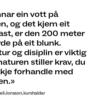
ar ein vott på
n, og det kjem eit
ast, er den 200 meter
de på eit blunk.
ur og disiplin er viktig
naturen stiller krav, du
kkje forhandle med
en.
teli Jonsson, kurshaldar