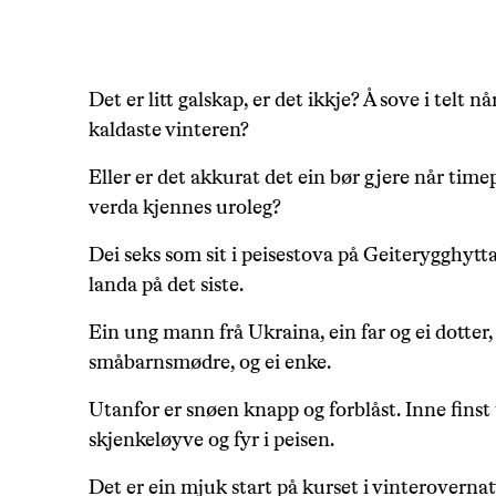
Det er litt galskap, er det ikkje? Å sove i telt n
kaldaste vinteren?
Eller er det akkurat det ein bør gjere når timep
verda kjennes uroleg?
Dei seks som sit i peisestova på Geiterygghyt
landa på det siste.
Ein ung mann frå Ukraina, ein far og ei dotter
småbarnsmødre, og ei enke.
Utanfor er snøen knapp og forblåst. Inne finst
skjenkeløyve og fyr i peisen.
Det er ein mjuk start på kurset i vinterovernat