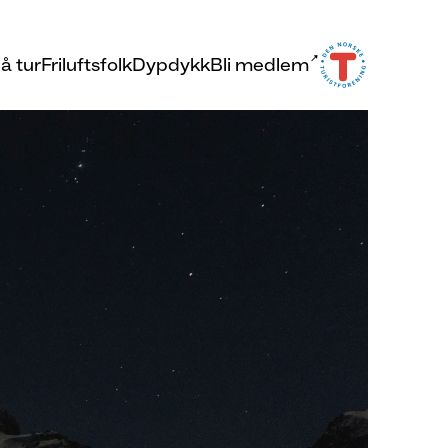
å tur
Friluftsfolk
Dypdykk
Bli medlem