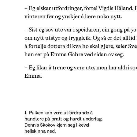
– Eg elskar utfordringar, fortel Vigdis Håland. E
vinteren før og ynskjer å lære noko nytt.
– Sist eg sov ute var i speidaren, ein gong på 70
om nytt utstyr og tryggleik. Og så er det alltid
å fortelje dottera di kva ho skal gjere, seier Sv
han ser på Emma Gahre ved sidan av seg.
– Eg likar å trene og vere ute, men har aldri so
Emma.
Pulken kan vere utfordrande å
handtere på bratt og hardt underlag.
Dennis Skokov kjem seg likevel
heilskinna ned.