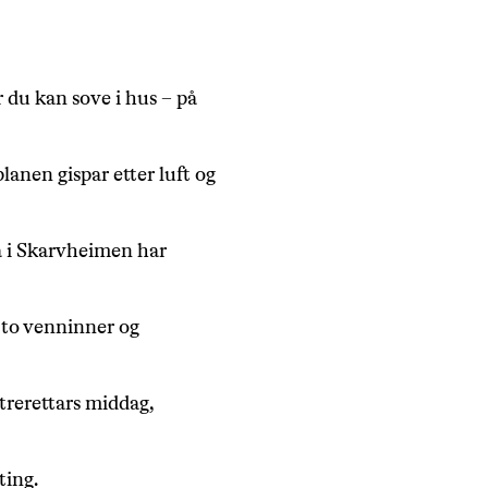
år du kan sove i hus – på
lanen gispar etter luft og
ta i Skarvheimen har
, to venninner og
 trerettars middag,
ting.