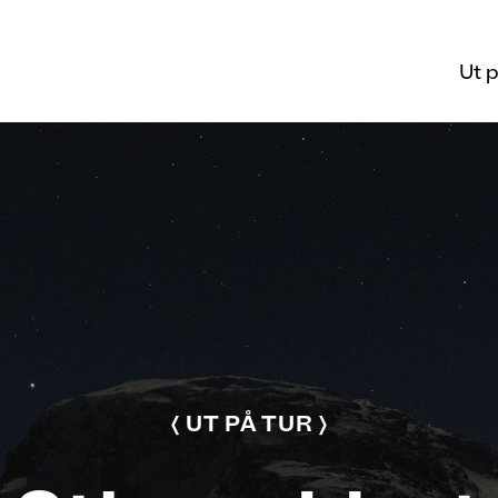
Ut p
UT PÅ TUR