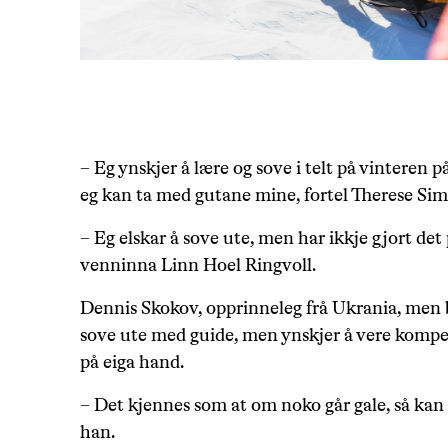
– Eg ynskjer å lære og sove i telt på vinteren på
eg kan ta med gutane mine, fortel Therese Si
– Eg elskar å sove ute, men har ikkje gjort det 
venninna Linn Hoel Ringvoll.
Dennis Skokov, opprinneleg frå Ukrania, men 
sove ute med guide, men ynskjer å vere kompet
på eiga hand.
– Det kjennes som at om noko går gale, så kan d
han.