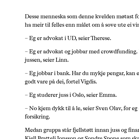
Desse menneska som denne kvelden møtast for 
ha meir til felles enn målet om å sove ute ei vi
– Eg er advokat i UD, seier Therese.
– Eg er advokat og jobbar med crowdfunding. 
jussen, seier Linn.
– Eg jobbar i bank. Har du mykje pengar, kan e
godt vare på dei, fortel Vigdis.
– Eg studerer juss i Oslo, seier Emma.
– No kjem dykk til å le, seier Sven Olav, for e
forsikring.
Medan gruppa står fjellstøtt innan juss og fina
Kjell Bratteli Jonsson og Sondre Spone som ska