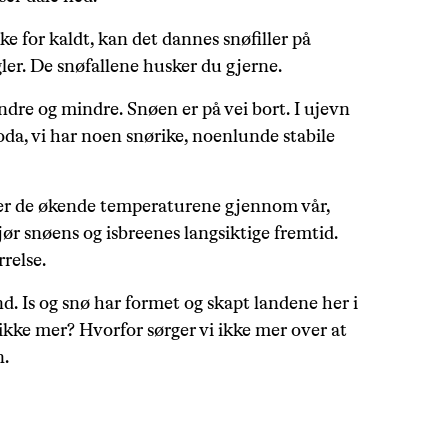
kke for kaldt, kan det dannes snøfiller på
er. De snøfallene husker du gjerne.
dre og mindre. Snøen er på vei bort. I ujevn
da, vi har noen snørike, noenlunde stabile
 er de økende temperaturene gjennom vår,
r snøens og isbreenes langsiktige fremtid.
relse.
nd. Is og snø har formet og skapt landene her i
 ikke mer? Hvorfor sørger vi ikke mer over at
n.