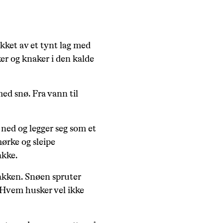
kket av et tynt lag med
ker og knaker i den kalde
ed snø. Fra vann til
e ned og legger seg som et
mørke og sleipe
kke.
akken. Snøen spruter
 Hvem husker vel ikke