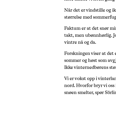
Når det er vindstille og i
størrelse med sommerfugl
Faktum er at det snør min
takt, men ubønnhørlig. Jo
vintre nå og da.
Forskningen viser at det
sommer og høst som avgjø
Ikke vinternedbørens stør
Vi er vokst opp i vinterla
nord. Hvorfor bryr vi oss
snøen smelter, spør Sörli