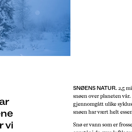
SNØENS NATUR.
2,5 mi
snøen over planeten vår.
ar
gjennomgått ulike syklus
ene
snøen har vært helt essens
 vi
Snø er vann som er fross