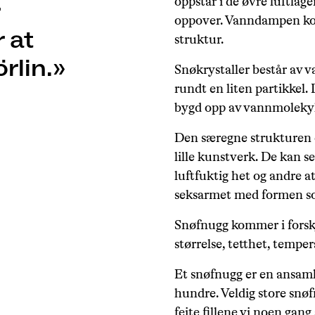
oppstår i de øvre luftlag
oppover. Vanndampen kon
 at
struktur.
rlin.
Snøkrystaller består av v
rundt en liten partikkel.
bygd opp av vannmolekyle
Den særegne strukturen e
lille kunstverk. De kan s
luftfuktig het og andre 
seksarmet med formen so
Snøfnugg kommer i forskj
størrelse, tetthet, temper
Et snøfnugg er en ansaml
hundre. Veldig store snøfn
feite fillene vi noen gang