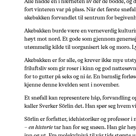
Alle hadde en i nærheten av der de bodde, og 
fort vinteren var på plass. Når det første snøfal
akebakken forvandlet til sentrum for begivenh
Akebakken burde være en verneverdig kulturins
høyt mot nord. Et gode som gjennom generasj
utømmelig kilde til uorganisert lek og moro. Ly
Akebakken er for alle, og krever ikke mye utst
friluftsliv som gir roser i kinn og god nattesøv
for to gutter på seks og ni år. En barnslig forlø
kjenne denne kvelden sent i november.
Et snøfall kan representere håp, forvandling 
kaller Sverker Sörlin det. Han spør seg hvem vi
Sörlin er forfatter, idehistoriker og professor i
– en historie
tar han for seg snøen. Han går hø
inn og ut. Fra molekylnivå til vår tids største 