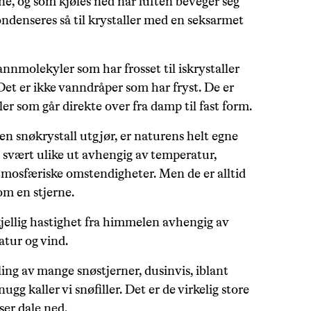
ene, og som kjøles ned når luften beveger seg
denseres så til krystaller med en seksarmet
annmolekyler som har frosset til iskrystaller
 Det er ikke vanndråper som har fryst. De er
r som går direkte over fra damp til fast form.
n snøkrystall utgjør, er naturens helt egne
e svært ulike ut avhengig av temperatur,
atmosfæriske omstendigheter. Men de er alltid
m en stjerne.
ellig hastighet fra himmelen avhengig av
atur og vind.
ing av mange snøstjerner, dusinvis, iblant
ugg kaller vi snøfiller. Det er de virkelig store
 ser dale ned.