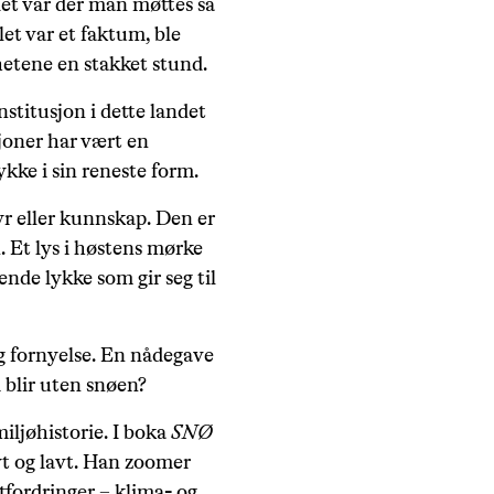
det var der man møttes så
let var et faktum, ble
etene en stakket stund.
titusjon i dette landet
oner har vært en
kke i sin reneste form.
yr eller kunnskap. Den er
n. Et lys i høstens mørke
sende lykke som gir seg til
og fornyelse. En nådegave
 blir uten snøen?
 miljøhistorie. I boka
SNØ
yt og lavt. Han zoomer
utfordringer – klima- og