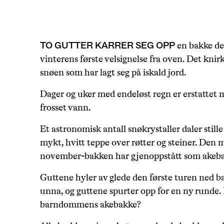
TO GUTTER KARRER SEG OPP
en bakke de
vinterens første velsignelse fra oven. Det knir
snøen som har lagt seg på iskald jord.
Dager og uker med endeløst regn er erstattet m
frosset vann.
Et astronomisk antall snøkrystaller daler still
mykt, hvitt teppe over røtter og steiner. Den 
november-bakken har gjenoppstått som akeba
Guttene hyler av glede den første turen ned b
unna, og guttene spurter opp for en ny runde.
barndommens akebakke?