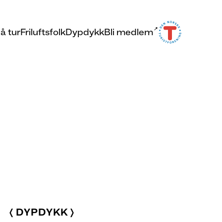
å tur
Friluftsfolk
Dypdykk
Bli medlem
DYPDYKK